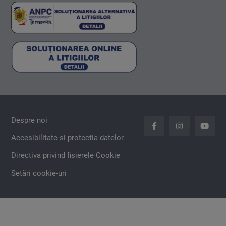
Anvelope & Roti
Configurare
Ia tu initiativa!
carLOG
Consiliere financiara
Accesorii auto
Despre noi
Accesibilitate si protectia datelor
Directiva privind fisierele Cookie
Setări cookie-uri