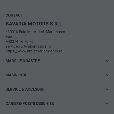
CONTACT
BAVARIA MOTORS S.R.L
430016 Baia Mare, Jud. Maramures
Europa, nr. 4
+40374 76 76 76
service.vw@mhsmotors.ro
https://www.bm.bavariamotors.ro
MARCILE NOASTRE
Volkswagen
MASINI NOI
Škoda
Cu livrare imediata
VW Autovehicule Comerciale
SERVICE & ACCESORII
Test drive
Oferte
Electromobilitate
CARIERE/POZITII DESCHISE
Programare service
Oferte & actiuni
Pozitii deschise