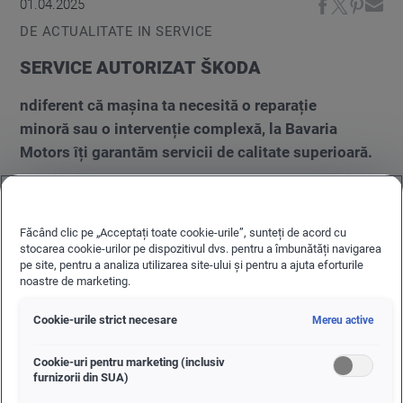
01.04.2025
DE ACTUALITATE IN SERVICE
SERVICE AUTORIZAT ŠKODA
ndiferent că mașina ta necesită o reparație
minoră sau o intervenție complexă, la Bavaria
Motors îți garantăm servicii de calitate superioară.
Făcând clic pe „Acceptați toate cookie-urile”, sunteți de acord cu
stocarea cookie-urilor pe dispozitivul dvs. pentru a îmbunătăți navigarea
pe site, pentru a analiza utilizarea site-ului și pentru a ajuta eforturile
noastre de marketing.
Cookie-urile strict necesare
Mereu active
Cookie-uri pentru marketing (inclusiv
furnizorii din SUA)