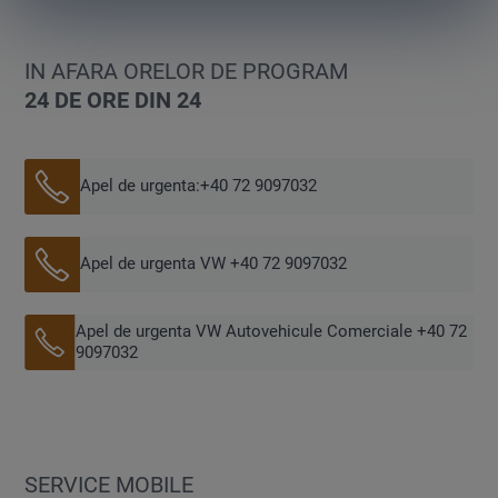
Luni
09:00-18:00
Marti
09:00-18:00
Miercuri
09:00-18:00
IN AFARA ORELOR DE PROGRAM
Joi
09:00-18:00
24 DE ORE DIN 24
Vineri
09:00-18:00
Sambata
09:00-13:00
Apel de urgenta:
+40 72 9097032
Apel de urgenta VW +40 72 9097032
Apel de urgenta VW Autovehicule Comerciale +40 72
9097032
SERVICE MOBILE