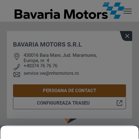
BAVARIA MOTORS S.R.L
430016 Baia Mare, Jud. Maramures,
Europa, nr. 4
+40374 76 76 76
service.vw@mhsmotors.ro
PERSOANA DE CONTACT
CONFIGUREAZA TRASEU