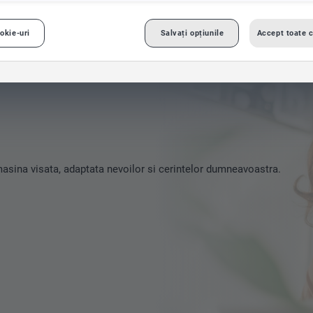
okie-uri
Salvați opțiunile
Accept toate c
Consiliere financiara
masina visata, adaptata nevoilor si cerintelor dumneavoastra.