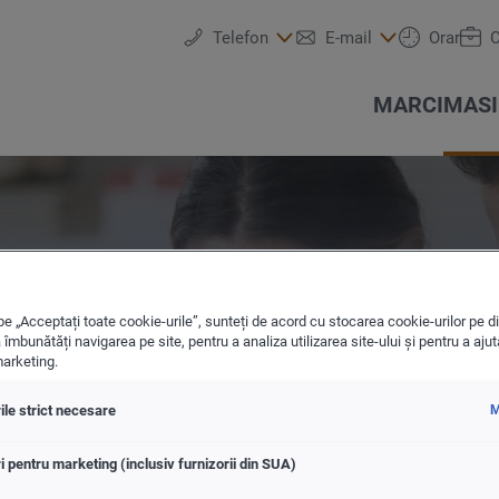
Telefon
E-mail
Orar
C
MARCI
MASI
.R.L
e „Acceptați toate cookie-urile”, sunteți de acord cu stocarea cookie-urilor pe di
 îmbunătăți navigarea pe site, pentru a analiza utilizarea site-ului și pentru a ajut
arketing.
Programare service
Test drive
Echipa
Škoda
VW Autovehicule Comerc
Electromobilitate
Anvelope & Roti
Servicii
ile strict necesare
M
 doar cativa pasi. Selectati din
i pentru marketing (inclusiv furnizorii din SUA)
izari, culori si alte optionale.