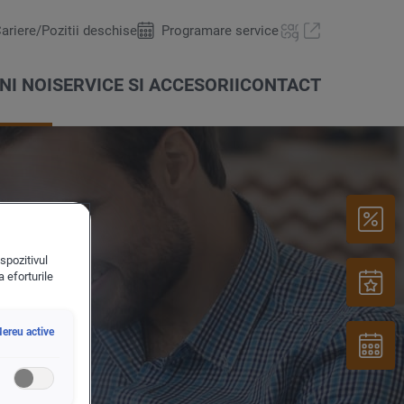
ariere/Pozitii deschise
Programare service
NI NOI
SERVICE SI ACCESORII
CONTACT
spozitivul
a eforturile
iale
Oferte & actiuni
carLOG
ereu active