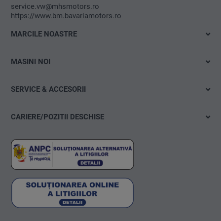
service.vw@mhsmotors.ro
https://www.bm.bavariamotors.ro
MARCILE NOASTRE
Volkswagen
MASINI NOI
Škoda
Cu livrare imediata
VW Autovehicule Comerciale
SERVICE & ACCESORII
Test drive
Oferte
Electromobilitate
CARIERE/POZITII DESCHISE
Programare service
Oferte & actiuni
Pozitii deschise
Anvelope & Roti
Configurare
Ia tu initiativa!
carLOG
Consiliere financiara
Accesorii auto