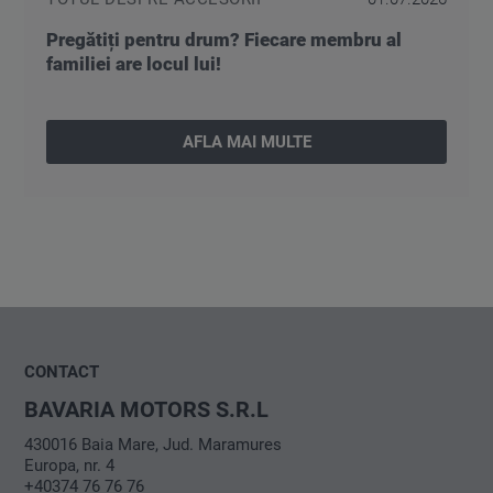
Pregătiți pentru drum? Fiecare membru al
familiei are locul lui!
AFLA MAI MULTE
CONTACT
BAVARIA MOTORS S.R.L
430016 Baia Mare, Jud. Maramures
Europa, nr. 4
+40374 76 76 76