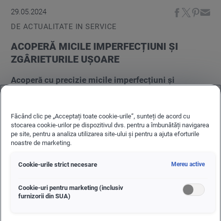
29.05.2024
DE ACTUALITATE IN SERVICE
ACOPERĂ MICILE IMPERFECȚIUNI ȘI
ZGÂRIETURILE UȘOARE
Acoperă cu precizie micile imperfecțiuni și
zgârieturile superficiale ce pot apărea pe vopseaua
mașinii tale. Folosește creionul corector original
Făcând clic pe „Acceptați toate cookie-urile”, sunteți de acord cu
#Volkswagen și păsește cu încredere în sezonul
stocarea cookie-urilor pe dispozitivul dvs. pentru a îmbunătăți navigarea
cald!
pe site, pentru a analiza utilizarea site-ului și pentru a ajuta eforturile
noastre de marketing.
Cookie-urile strict necesare
Mereu active
Cookie-uri pentru marketing (inclusiv
furnizorii din SUA)