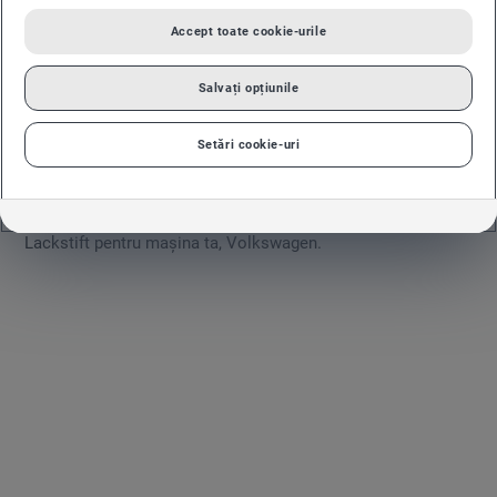
Accept toate cookie-urile
Salvați opțiunile
Setări cookie-uri
Vino la BAVARIA Motors și Baia Mare și află cum poți utiliza
ușor și rapid, cu performanțe maxime, creionul corector
Lackstift pentru mașina ta, Volkswagen.